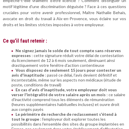
empêche-t-elle vraiment d'être licencié ? Comment distinguer un
motif légitime d'une discrimination déguisée ? Face à ces questions
cruciales pour votre avenir professionnel, Maître Nathalie Behais,
avocate en droit du travail à Aix-en-Provence, vous éclaire sur vos
droits et les limites strictes imposées à votre employeur.
Ce qu'il faut retenir :
Ne signez jamais le solde de tout compte sans réserves
expresses
: cette signature réduit votre délai de contestation
du licenciement de 12 à 6 mois seulement, diminuant ainsi
drastiquement votre fenêtre d'action contentieuse
Vous disposez de seulement 15 jours pour contester un
avis d'inaptitude
: passé ce délai, l'avis devient définitif et
incontestable, même sur les aspects non médicaux (étude de
poste, conditions de travail)
En cas d'avis d'inaptitude, votre employeur doit vous
verser l'intégralité de votre salaire après un mois
: ce salaire
d'inactivité comprend tous les éléments de rémunération
(heures supplémentaires habituelles incluses) et ouvre droit
aux congés payés
Le périmètre de recherche de reclassement s'étend à
tout le groupe
: l'employeur doit explorer toutes les
possibilités dans l'ensemble des sites du groupe implantées en
France, pas seulement dans votre établissement d'affectation