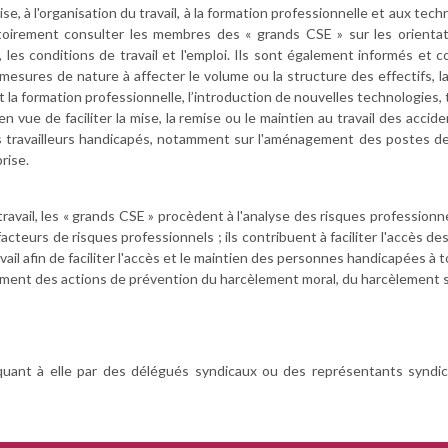
prise, à l'organisation du travail, à la formation professionnelle et aux
toirement consulter les membres des « grands CSE » sur les orientati
se, les conditions de travail et l'emploi. Ils sont également informés et 
mesures de nature à affecter le volume ou la structure des effectifs, l
, et la formation professionnelle, l’introduction de nouvelles technologi
n vue de faciliter la mise, la remise ou le maintien au travail des acciden
travailleurs handicapés, notamment sur l'aménagement des postes de tra
rise.
travail, les « grands CSE » procèdent à l'analyse des risques professio
acteurs de risques professionnels ; ils contribuent à faciliter l'accès de
il afin de faciliter l'accès et le maintien des personnes handicapées à t
tamment des actions de prévention du harcèlement moral, du harcèlement 
quant à elle par des délégués syndicaux ou des représentants syndica