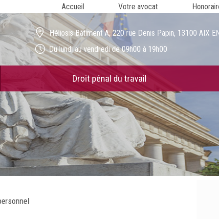
Accueil
Votre avocat
Honorair
Héliosis Bâtiment A, 220 rue Denis Papin, 13100 AIX
Du lundi au vendredi de 09h00 à 19h00
Droit pénal du travail
personnel