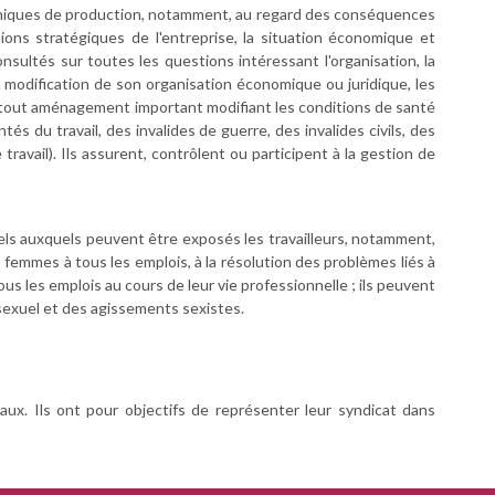
 techniques de production, notamment, au regard des conséquences
ons stratégiques de l'entreprise, la situation économique et
consultés sur toutes les questions intéressant l'organisation, la
a modification de son organisation économique ou juridique, les
es, tout aménagement important modifiant les conditions de santé
tés du travail, des invalides de guerre, des invalides civils, des
vail). Ils assurent, contrôlent ou participent à la gestion de
nnels auxquels peuvent être exposés les travailleurs, notamment,
s femmes à tous les emplois, à la résolution des problèmes liés à
ous les emplois au cours de leur vie professionnelle ; ils peuvent
sexuel et des agissements sexistes.
ux. Ils ont pour objectifs de représenter leur syndicat dans