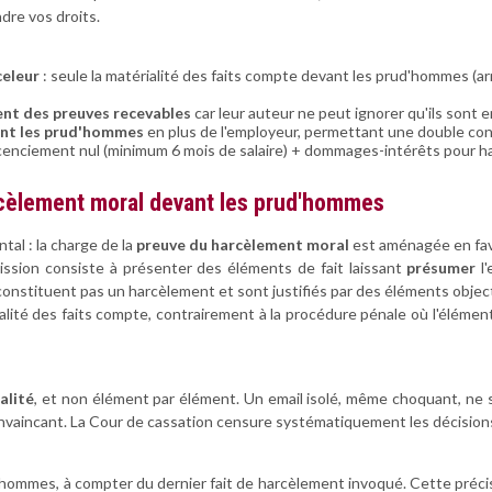
dre vos droits.
celeur
: seule la matérialité des faits compte devant les prud'hommes (
ent des preuves recevables
car leur auteur ne peut ignorer qu'ils sont e
ant les prud'hommes
en plus de l'employeur, permettant une double co
icenciement nul (minimum 6 mois de salaire) + dommages-intérêts pour ha
cèlement moral devant les prud'hommes
tal : la charge de la
preuve du harcèlement moral
est aménagée en fave
ission consiste à présenter des éléments de fait laissant
présumer
l'
constituent pas un harcèlement et sont justifiés par des éléments object
ialité des faits compte, contrairement à la procédure pénale où l'éléme
alité
, et non élément par élément. Un email isolé, même choquant, ne 
nvaincant. La Cour de cassation censure systématiquement les décisio
d'hommes, à compter du dernier fait de harcèlement invoqué. Cette préc