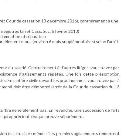
arrêt Cour de cassation 13 décembre 2016), contrairement à une
nregistrés (arrêt Cass. Soc. 6 février 2013)
ndamnation et réparation
rcèlement moral (environ 6 mois supplémentaires) selon l'arrêt
ur du salarié. Contrairement à d'autres litiges, vous n'avez pas
existence d'agissements répétés. Une fois cette présomption
ifs. En matière civile devant les prud'hommes, vous n'avez pas à
nt moral doit être démontré (arrêt de la Cour de cassation du 13
suffira généralement pas. En revanche, une succession de faits
ns qui apprécient chaque preuve séparément.
ision est cruciale : même si les premiers agissements remontent