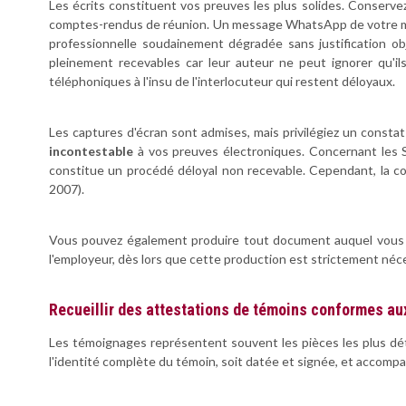
Les écrits constituent vos preuves les plus solides. Conserv
comptes-rendus de réunion. Un message WhatsApp de votre mana
professionnelle soudainement dégradée sans justification o
pleinement recevables car leur auteur ne peut ignorer qu'il
téléphoniques à l'insu de l'interlocuteur qui restent déloyaux.
Les captures d'écran sont admises, mais privilégiez un consta
incontestable
à vos preuves électroniques. Concernant les SM
constitue un procédé déloyal non recevable. Cependant, la con
2007).
Vous pouvez également produire tout document auquel vous avi
l'employeur, dès lors que cette production est strictement néc
Recueillir des attestations de témoins conformes au
Les témoignages représentent souvent les pièces les plus déte
l'identité complète du témoin, soit datée et signée, et accom