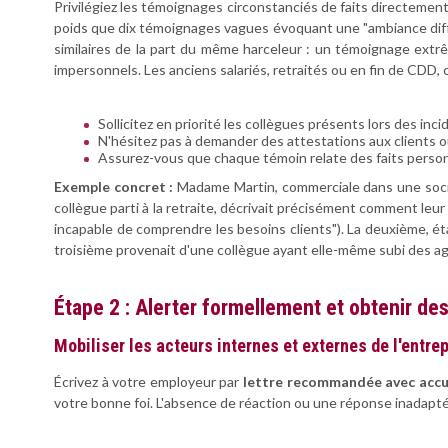
Privilégiez les témoignages circonstanciés de faits directement
poids que dix témoignages vagues évoquant une "ambiance diffi
similaires de la part du même harceleur : un témoignage ext
impersonnels. Les anciens salariés, retraités ou en fin de CDD, 
Sollicitez en priorité les collègues présents lors des inc
N'hésitez pas à demander des attestations aux clients
Assurez-vous que chaque témoin relate des faits perso
Exemple concret :
Madame Martin, commerciale dans une sociét
collègue parti à la retraite, décrivait précisément comment leu
incapable de comprendre les besoins clients"). La deuxième, ét
troisième provenait d'une collègue ayant elle-même subi des 
Étape 2 : Alerter formellement et obtenir d
Mobiliser les acteurs internes et externes de l'entre
Écrivez à votre employeur par
lettre recommandée avec accu
votre bonne foi. L'absence de réaction ou une réponse inadapté