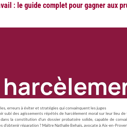
vail : le guide complet pour gagner aux 
s, erreurs à éviter et stratégies qui convainquent les juges
r subi des agissements répétés de harcèlement moral sur leur lieu de tra
ide dans la constitution d'un dossier probatoire solide, capable de co
 d'obtenir réparation ? Maître Nathalie Behais, avocate à Aix-en-Provenc