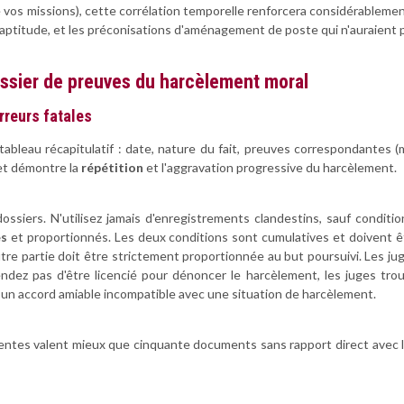
 de vos missions), cette corrélation temporelle renforcera considérablem
'inaptitude, et les préconisations d'aménagement de poste qui n'auraient p
ossier de preuves du harcèlement moral
rreurs fatales
leau récapitulatif : date, nature du fait, preuves correspondantes (ma
 et démontre la
répétition
et l'aggravation progressive du harcèlement.
siers. N'utilisez jamais d'enregistrements clandestins, sauf condition
es
et proportionnés. Les deux conditions sont cumulatives et doivent êt
'autre partie doit être strictement proportionnée au but poursuivi. Les 
endez pas d'être licencié pour dénoncer le harcèlement, les juges tr
e un accord amiable incompatible avec une situation de harcèlement.
ohérentes valent mieux que cinquante documents sans rapport direct ave