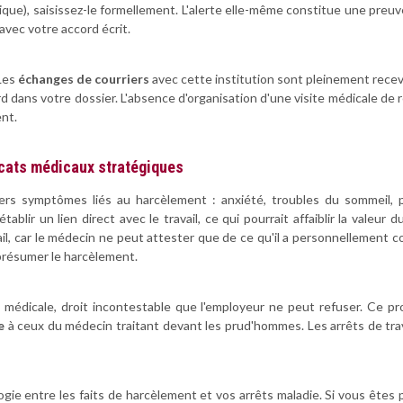
mique), saisissez-le formellement. L'alerte elle-même constitue une pr
avec votre accord écrit.
 Les
échanges de courriers
avec cette institution sont pleinement rece
ourd dans votre dossier. L'absence d'organisation d'une visite médicale de 
ent.
icats médicaux stratégiques
ers symptômes liés au harcèlement : anxiété, troubles du sommeil, p
ablir un lien direct avec le travail, ce qui pourrait affaiblir la valeur du
vail, car le médecin ne peut attester que de ce qu'il a personnellement 
 présumer le harcèlement.
ite médicale, droit incontestable que l'employeur ne peut refuser. Ce 
e
à ceux du médecin traitant devant les prud'hommes. Les arrêts de trava
 entre les faits de harcèlement et vos arrêts maladie. Si vous êtes p