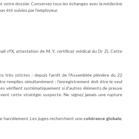
ent votre dossier. Conservez tous les échanges avec la médecine
as été suivies par l'employeur.
il n°X, attestation de M. Y, certificat médical du Dr Z). Cette
s très strictes : depuis l'arrêt de l'Assemblée plénière du 22
re remplies simultanément : l'enregistrement doit être le seul
juges vérifient systématiquement si d'autres éléments de preuve
ouvent cette stratégie suspecte. Ne signez jamais une rupture
c le harcèlement. Les juges recherchent une
cohérence globale
,