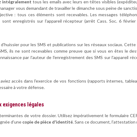
ez
intégralement
tous les emails avec leurs en-têtes visibles (expédite
ger vous demandant de travailler le dimanche sous peine de sanctions
bjective : tous ces éléments sont recevables. Les messages télépho
s sont enregistrés sur l'appareil récepteur (arrêt Cass. Soc. 6 févri
t d'huissier pour les SMS et publications sur les réseaux sociaux. Cet
S, ils ne sont recevables comme preuve que si vous en êtes le destin
naissance par l'auteur de l'enregistrement des SMS sur l'appareil réce
ez accès dans l'exercice de vos fonctions (rapports internes, tablea
essaire à votre défense.
x exigences légales
rminantes de votre dossier. Utilisez impérativement le formulaire CER
pagnée d'une
copie de pièce d'identité
. Sans ce document, l'attestation 