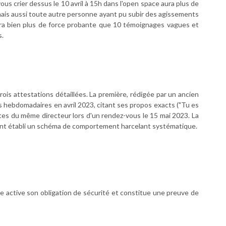
us crier dessus le 10 avril à 15h dans l'open space aura plus de
mais aussi toute autre personne ayant pu subir des agissements
ura bien plus de force probante que 10 témoignages vagues et
s.
is attestations détaillées. La première, rédigée par un ancien
ns hebdomadaires en avril 2023, citant ses propos exacts ("Tu es
ntes du même directeur lors d'un rendez-vous le 15 mai 2023. La
 ont établi un schéma de comportement harcelant systématique.
e active son obligation de sécurité et constitue une preuve de