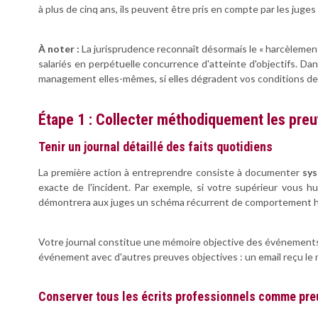
à plus de cinq ans, ils peuvent être pris en compte par les juges 
À noter :
La jurisprudence reconnaît désormais le « harcèlement
salariés en perpétuelle concurrence d'atteinte d'objectifs. D
management elles-mêmes, si elles dégradent vos conditions de 
Étape 1 : Collecter méthodiquement les pre
Tenir un journal détaillé des faits quotidiens
La première action à entreprendre consiste à documenter
sy
exacte de l'incident. Par exemple, si votre supérieur vous 
démontrera aux juges un schéma récurrent de comportement ho
Votre journal constitue une mémoire objective des événements. 
événement avec d'autres preuves objectives : un email reçu le 
Conserver tous les écrits professionnels comme pr