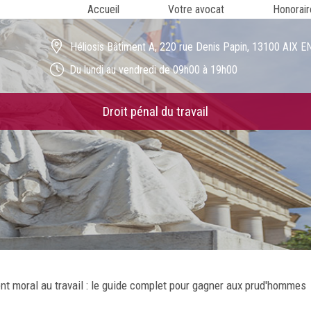
Accueil
Votre avocat
Honorair
Héliosis Bâtiment A, 220 rue Denis Papin, 13100 AIX
Du lundi au vendredi de 09h00 à 19h00
Droit pénal du travail
t moral au travail : le guide complet pour gagner aux prud'hommes