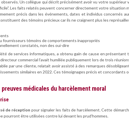
 observés. Un collègue qui décrit précisément avoir vu votre supérieur vo
cile". Les faits relatés peuvent concerner directement votre situation 
rêmement précis dans les événements, dates et individus concernés a
constituent des témoins précieux car ils ne craignent plus les représaille
idents
 ou fournisseurs témoins de comportements inappropriés
nnellement constatés, non des ouï-dire
é de services informatiques, a obtenu gain de cause en présentant tro
r directeur commercial l'avait humiliée publiquement lors de trois réunio
ablie par une cliente, relatait avoir assisté à des remarques désobligea
agissements similaires en 2022. Ces témoignages précis et concordants
es preuves médicales du harcèlement moral
prise
sé de réception
pour signaler les faits de harcèlement. Cette démarch
e pourront être utilisées contre lui devant les prud'hommes.