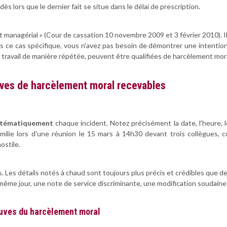
dès lors que le dernier fait se situe dans le délai de prescription.
 managérial » (Cour de cassation 10 novembre 2009 et 3 février 2010). Il
ans ce cas spécifique, vous n'avez pas besoin de démontrer une intentio
travail de manière répétée, peuvent être qualifiées de harcèlement mora
uves de harcèlement moral recevables
stématiquement
chaque incident. Notez précisément la date, l'heure, l
humilie lors d'une réunion le 15 mars à 14h30 devant trois collègues,
stile.
Les détails notés à chaud sont toujours plus précis et crédibles que d
même jour, une note de service discriminante, une modification soudaine
euves du harcèlement moral